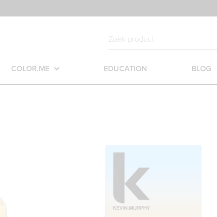
COLOR.ME
EDUCATION
BLOG
RISE & SHINE BOX
Ontdek ALL HOURS, ALWAYS ON van KEVIN.MURP
ochtend tot avond. Een 24-uursroutine die zorg
van de dag.
NIGHT.SHIFT Hydrating Overnight Serum
Deze gewichtloze leave-in serum met hyaluronzuu
slaapt. Het hydrateert tot 12 uur lang en verster
véél minder pluis!
SHIMMER.SHINE Repairing Mist