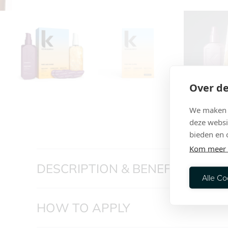
Over de
We maken g
deze websi
bieden en 
Kom meer 
DESCRIPTION & BENEFITS
Alle Co
HOW TO APPLY