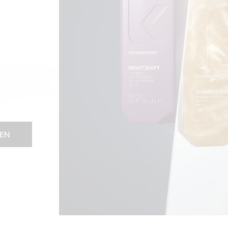
ast glans, herstelt het de kracht in je haardankzij
n uit het Australische regenwoud.
Reviving Under-Eye Masks
, een verfrissend
e Koreaanse masks zijn verrijkt met hyaluronzuur om te
n te verminderen en vermoeide ogen te verhelderen.
EN