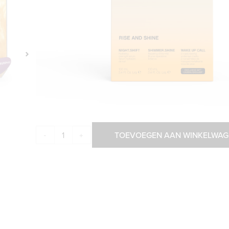
Voeg extra glans toe met deze treatment spray. Na
een speciaal geselecteerde mix van ingrediënte
WAKE UP CALL 
Als cadeau zitten er twee sets
beautyritueel voor haar én huid die stralen. Dez
kalmeren en te hydrateren, en cafeïne om walle
€
82,45
Op voorraad
TOEVOEGEN AAN WINKELWAG
-
+