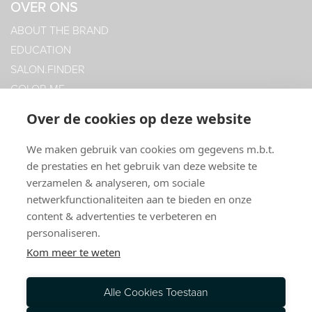
OVER ONS
ABOUT THE BRAND
EDUCATION
SALON.FINDER
COLOR.ME
COLOR.ME GLOSS
Over de cookies op deze website
SPAARKAART
SHIPPING INFO
We maken gebruik van cookies om gegevens m.b.t.
de prestaties en het gebruik van deze website te
RETOURNEREN
verzamelen & analyseren, om sociale
CONTACT
CONTACT
netwerkfunctionaliteiten aan te bieden en onze
content & advertenties te verbeteren en
KEVIN MURPHY
personaliseren.
BOOKIES HAIR SUPPLIES B.V.
Kom meer te weten
KATSHOEK 23
3032 AE ROTTERDAM
Alle Cookies Toestaan
T: 010 43 55 152