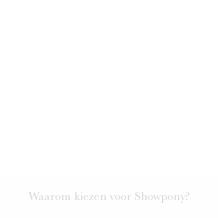
een persoonlijke transformatie te realiseren.
Waarom kiezen voor Showpony?